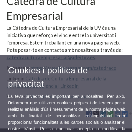
Càtedra de Cultura
Empresarial
La Càtedra de Cultura Empresarial de la UV és una
iniciativa que reforça el vincle entre la universitat i
l'empresa. Estem treballant en una nova pàgina web.
Pots posar-te en contacte amb nosaltres a través de:
catedraculturaempresarial@adeituv.es
.
Instagram
https://www.instagram.com/catedrace
Cookies i política de
Linkedin
Càtedra de Cultura Empresarial de la
privacitat
Universitat de València | LinkedIn
Youtube
Càtedra Cultura Empresarial
La teva privacitat és important per a nosaltres. Per això,
t'informem que utilitzem cookies pròpies i de tercers per a
realitzar anàlisis d'ús i mesurament de la nostra pàgina web
amb la finalitat de personalitzar continguts,així com
proporcionar funcionalitats a les xarxes socials o analitzar el
nostre trànsit. Per a continuar accepta o modifica la