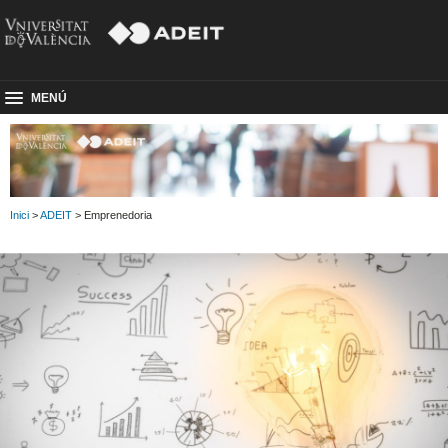
MENÚ
Inici
>
ADEIT
> Emprenedoria