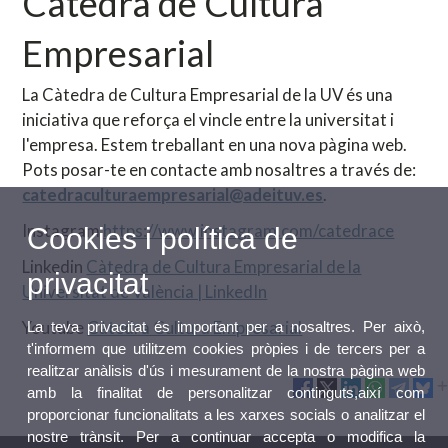
Càtedra de Cultura
Empresarial
La Càtedra de Cultura Empresarial de la UV és una
iniciativa que reforça el vincle entre la universitat i
l'empresa. Estem treballant en una nova pàgina web.
Pots posar-te en contacte amb nosaltres a través de:
catedraculturaempresarial@adeituv.es
.
Instagram
https://www.instagram.com/catedrace
Cookies i política de
Linkedin
Càtedra de Cultura Empresarial de la
privacitat
Universitat de València | LinkedIn
Youtube
Càtedra Cultura Empresarial
La teva privacitat és important per a nosaltres. Per això,
t'informem que utilitzem cookies pròpies i de tercers per a
realitzar anàlisis d'ús i mesurament de la nostra pàgina web
amb la finalitat de personalitzar continguts,així com
proporcionar funcionalitats a les xarxes socials o analitzar el
nostre trànsit. Per a continuar accepta o modifica la