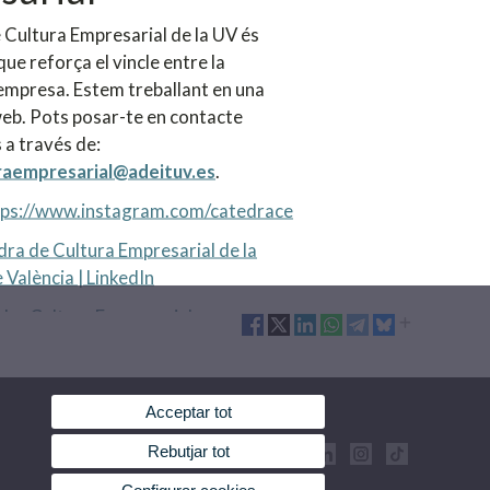
 Cultura Empresarial de la UV és
que reforça el vincle entre la
l'empresa. Estem treballant en una
eb. Pots posar-te en contacte
 a través de:
raempresarial@adeituv.es
.
tps://www.instagram.com/catedrace
ra de Cultura Empresarial de la
 València | LinkedIn
dra Cultura Empresarial
Acceptar tot
Rebutjar tot