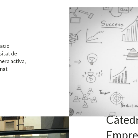
ació
sitat de
nera activa,
mnat
Càtedr
Empre