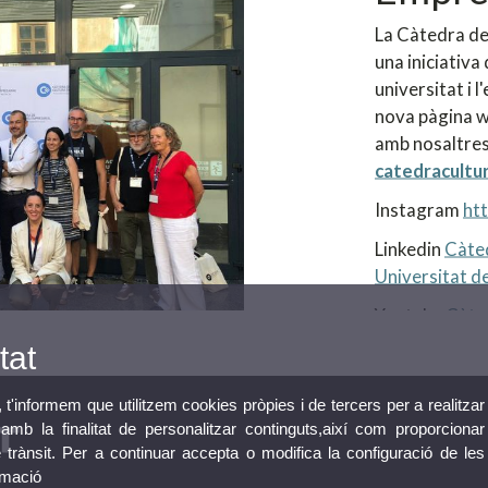
La Càtedra de
una iniciativa 
universitat i 
nova pàgina w
amb nosaltres
catedracultu
Instagram
ht
Linkedin
Càted
Universitat de
Youtube
Càte
tat
, t'informem que utilitzem cookies pròpies i de tercers per a realitzar
mb la finalitat de personalitzar continguts,així com proporcionar
e trànsit. Per a continuar accepta o modifica la configuració de les
rmació