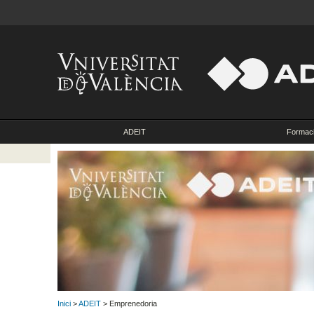
ADEIT
Formac
Inici
>
ADEIT
> Emprenedoria