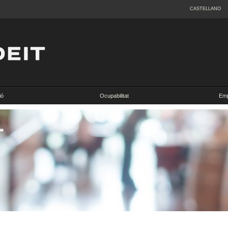
CASTELLANO
ió
Ocupabilitat
Emp