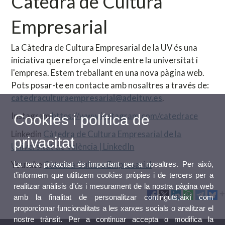
Càtedra de Cultura
Empresarial
La Càtedra de Cultura Empresarial de la UV és una
iniciativa que reforça el vincle entre la universitat i
l'empresa. Estem treballant en una nova pàgina web.
Pots posar-te en contacte amb nosaltres a través de:
catedraculturaempresarial@adeituv.es
.
Instagram
https://www.instagram.com/catedrace
Cookies i política de
Linkedin
Càtedra de Cultura Empresarial de la
privacitat
Universitat de València | LinkedIn
Youtube
Càtedra Cultura Empresarial
La teva privacitat és important per a nosaltres. Per això,
t'informem que utilitzem cookies pròpies i de tercers per a
realitzar anàlisis d'ús i mesurament de la nostra pàgina web
amb la finalitat de personalitzar continguts,així com
proporcionar funcionalitats a les xarxes socials o analitzar el
nostre trànsit. Per a continuar accepta o modifica la