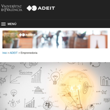
MENÚ
Inici
>
ADEIT
> Emprenedoria