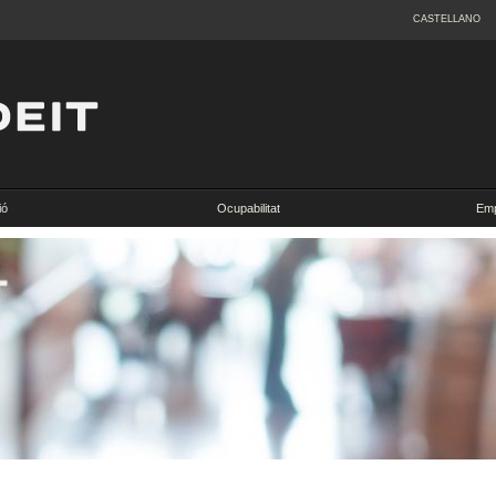
CASTELLANO
ió
Ocupabilitat
Emp