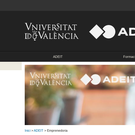
ADEIT
Formac
Inici
>
ADEIT
> Emprenedoria