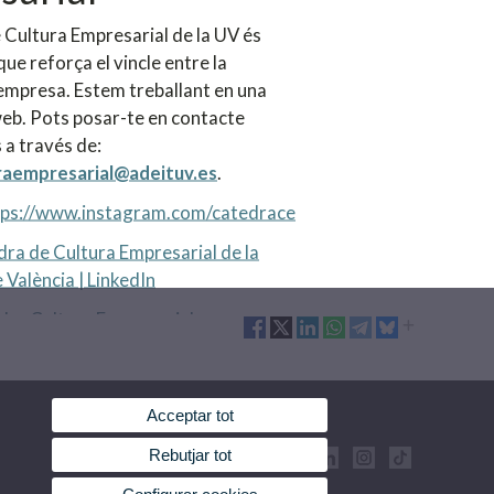
 Cultura Empresarial de la UV és
que reforça el vincle entre la
l'empresa. Estem treballant en una
eb. Pots posar-te en contacte
 a través de:
raempresarial@adeituv.es
.
tps://www.instagram.com/catedrace
ra de Cultura Empresarial de la
 València | LinkedIn
dra Cultura Empresarial
Acceptar tot
Rebutjar tot