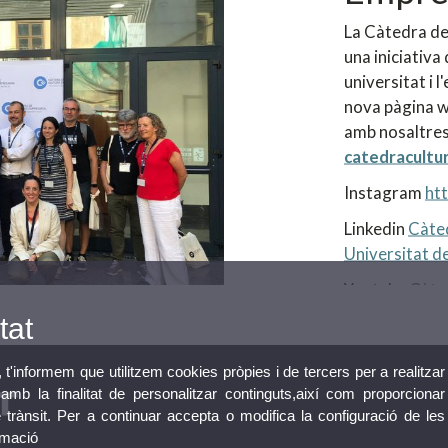
La Càtedra de
una iniciativa 
universitat i 
nova pàgina w
amb nosaltres
catedracultu
Instagram
ht
Linkedin
Càted
Universitat de
Youtube
Càte
tat
, t'informem que utilitzem cookies pròpies i de tercers per a realitzar
mb la finalitat de personalitzar continguts,així com proporcionar
e trànsit. Per a continuar accepta o modifica la configuració de les
rmació