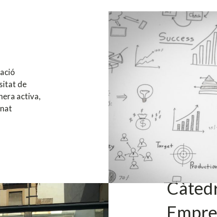
ació
sitat de
nera activa,
mnat
Càtedr
Empre