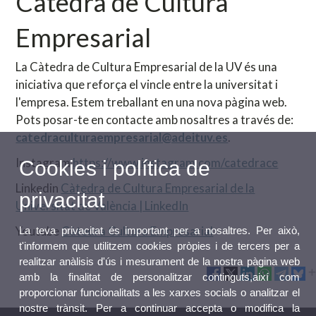
Càtedra de Cultura
Empresarial
La Càtedra de Cultura Empresarial de la UV és una
iniciativa que reforça el vincle entre la universitat i
l'empresa. Estem treballant en una nova pàgina web.
Pots posar-te en contacte amb nosaltres a través de:
catedraculturaempresarial@adeituv.es
.
Instagram
https://www.instagram.com/catedrace
Cookies i política de
Linkedin
Càtedra de Cultura Empresarial de la
privacitat
Universitat de València | LinkedIn
Youtube
Càtedra Cultura Empresarial
La teva privacitat és important per a nosaltres. Per això,
t'informem que utilitzem cookies pròpies i de tercers per a
realitzar anàlisis d'ús i mesurament de la nostra pàgina web
amb la finalitat de personalitzar continguts,així com
proporcionar funcionalitats a les xarxes socials o analitzar el
nostre trànsit. Per a continuar accepta o modifica la