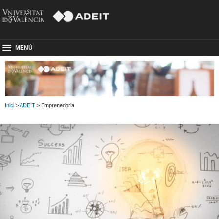
MENÚ
Inici
>
ADEIT
> Emprenedoria