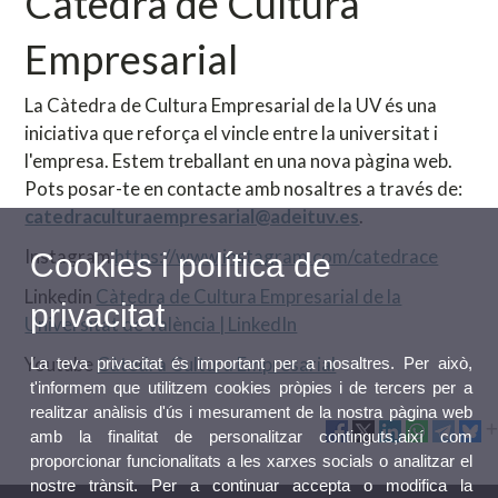
Càtedra de Cultura
Empresarial
La Càtedra de Cultura Empresarial de la UV és una
iniciativa que reforça el vincle entre la universitat i
l'empresa. Estem treballant en una nova pàgina web.
Pots posar-te en contacte amb nosaltres a través de:
catedraculturaempresarial@adeituv.es
.
Instagram
https://www.instagram.com/catedrace
Cookies i política de
Linkedin
Càtedra de Cultura Empresarial de la
privacitat
Universitat de València | LinkedIn
Youtube
Càtedra Cultura Empresarial
La teva privacitat és important per a nosaltres. Per això,
t'informem que utilitzem cookies pròpies i de tercers per a
realitzar anàlisis d'ús i mesurament de la nostra pàgina web
amb la finalitat de personalitzar continguts,així com
proporcionar funcionalitats a les xarxes socials o analitzar el
nostre trànsit. Per a continuar accepta o modifica la