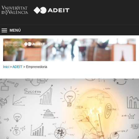
MENÚ
Inici
>
ADEIT
> Emprenedoria