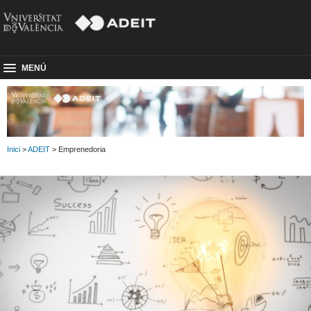
MENÚ
Inici
>
ADEIT
> Emprenedoria