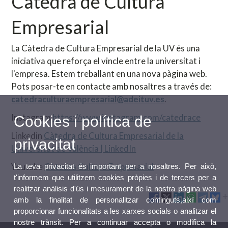
Càtedra de Cultura
Empresarial
La Càtedra de Cultura Empresarial de la UV és una
iniciativa que reforça el vincle entre la universitat i
l'empresa. Estem treballant en una nova pàgina web.
Pots posar-te en contacte amb nosaltres a través de:
catedraculturaempresarial@adeituv.es
.
Instagram
https://www.instagram.com/catedrace
Cookies i política de
Linkedin
Càtedra de Cultura Empresarial de la
privacitat
Universitat de València | LinkedIn
Youtube
Càtedra Cultura Empresarial
La teva privacitat és important per a nosaltres. Per això,
t'informem que utilitzem cookies pròpies i de tercers per a
realitzar anàlisis d'ús i mesurament de la nostra pàgina web
amb la finalitat de personalitzar continguts,així com
proporcionar funcionalitats a les xarxes socials o analitzar el
nostre trànsit. Per a continuar accepta o modifica la