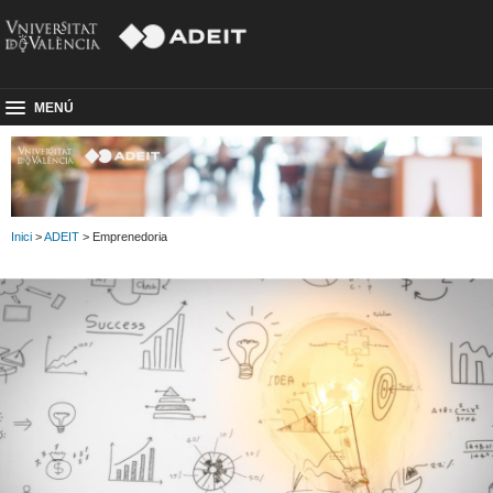
MENÚ
Inici
>
ADEIT
> Emprenedoria