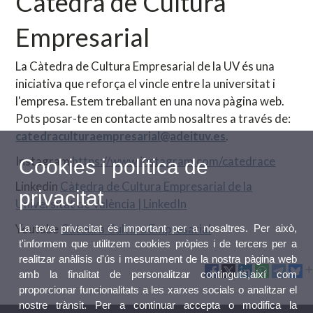
Càtedra de Cultura
Empresarial
La Càtedra de Cultura Empresarial de la UV és una
iniciativa que reforça el vincle entre la universitat i
l'empresa. Estem treballant en una nova pàgina web.
Pots posar-te en contacte amb nosaltres a través de:
catedraculturaempresarial@adeituv.es
.
Instagram
https://www.instagram.com/catedrace
Cookies i política de
Linkedin
Càtedra de Cultura Empresarial de la
privacitat
Universitat de València | LinkedIn
Youtube
Càtedra Cultura Empresarial
La teva privacitat és important per a nosaltres. Per això,
t'informem que utilitzem cookies pròpies i de tercers per a
realitzar anàlisis d'ús i mesurament de la nostra pàgina web
amb la finalitat de personalitzar continguts,així com
proporcionar funcionalitats a les xarxes socials o analitzar el
nostre trànsit. Per a continuar accepta o modifica la