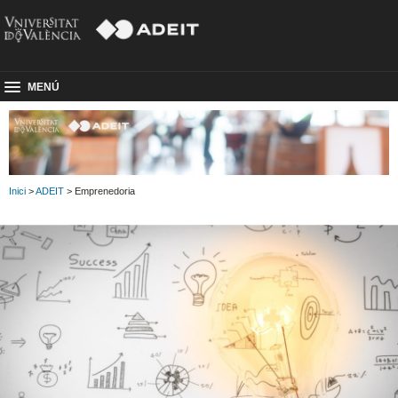
MENÚ
Inici
>
ADEIT
> Emprenedoria