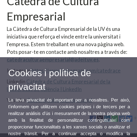
Càtedra de Cultura
Empresarial
La Càtedra de Cultura Empresarial de la UV és una
iniciativa que reforça el vincle entre la universitat i
l'empresa. Estem treballant en una nova pàgina web.
Pots posar-te en contacte amb nosaltres a través de:
catedraculturaempresarial@adeituv.es
.
Instagram
https://www.instagram.com/catedrace
Cookies i política de
Linkedin
Càtedra de Cultura Empresarial de la
privacitat
Universitat de València | LinkedIn
Youtube
Càtedra Cultura Empresarial
La teva privacitat és important per a nosaltres. Per això,
t'informem que utilitzem cookies pròpies i de tercers per a
realitzar anàlisis d'ús i mesurament de la nostra pàgina web
amb la finalitat de personalitzar continguts,així com
proporcionar funcionalitats a les xarxes socials o analitzar el
nostre trànsit. Per a continuar accepta o modifica la