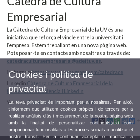
Càtedra de Cultura
Empresarial
La Càtedra de Cultura Empresarial de la UV és una
iniciativa que reforça el vincle entre la universitat i
l'empresa. Estem treballant en una nova pàgina web.
Pots posar-te en contacte amb nosaltres a través de:
catedraculturaempresarial@adeituv.es
.
Instagram
https://www.instagram.com/catedrace
Cookies i política de
Linkedin
Càtedra de Cultura Empresarial de la
privacitat
Universitat de València | LinkedIn
Youtube
Càtedra Cultura Empresarial
La teva privacitat és important per a nosaltres. Per això,
t'informem que utilitzem cookies pròpies i de tercers per a
realitzar anàlisis d'ús i mesurament de la nostra pàgina web
amb la finalitat de personalitzar continguts,així com
proporcionar funcionalitats a les xarxes socials o analitzar el
nostre trànsit. Per a continuar accepta o modifica la