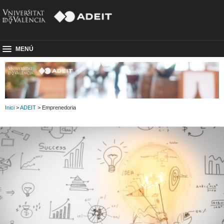
MENÚ
Inici
>
ADEIT
> Emprenedoria