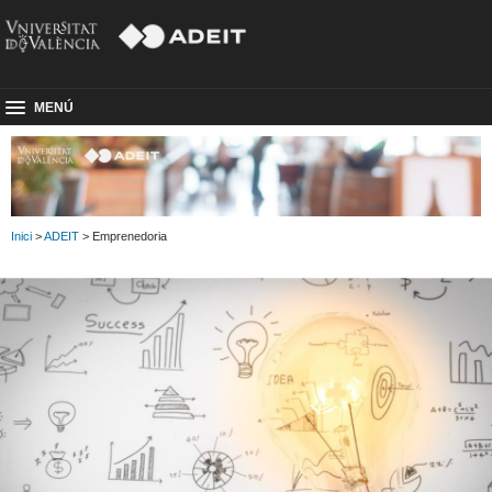
MENÚ
Inici
>
ADEIT
> Emprenedoria