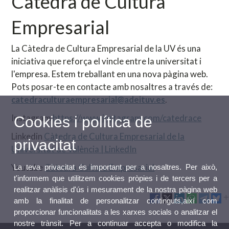
Càtedra de Cultura
Empresarial
La Càtedra de Cultura Empresarial de la UV és una
iniciativa que reforça el vincle entre la universitat i
l'empresa. Estem treballant en una nova pàgina web.
Pots posar-te en contacte amb nosaltres a través de:
catedraculturaempresarial@adeituv.es
.
Instagram
https://www.instagram.com/catedrace
Cookies i política de
Linkedin
Càtedra de Cultura Empresarial de la
privacitat
Universitat de València | LinkedIn
Youtube
Càtedra Cultura Empresarial
La teva privacitat és important per a nosaltres. Per això,
t'informem que utilitzem cookies pròpies i de tercers per a
realitzar anàlisis d'ús i mesurament de la nostra pàgina web
amb la finalitat de personalitzar continguts,així com
proporcionar funcionalitats a les xarxes socials o analitzar el
nostre trànsit. Per a continuar accepta o modifica la