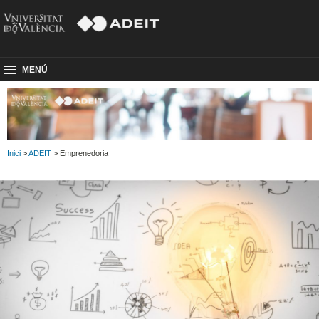
MENÚ
Inici
>
ADEIT
> Emprenedoria