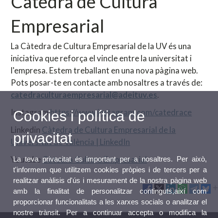
Càtedra de Cultura
Empresarial
La Càtedra de Cultura Empresarial de la UV és una
iniciativa que reforça el vincle entre la universitat i
l'empresa. Estem treballant en una nova pàgina web.
Pots posar-te en contacte amb nosaltres a través de:
catedraculturaempresarial@adeituv.es
.
Instagram
https://www.instagram.com/catedrace
Cookies i política de
Linkedin
Càtedra de Cultura Empresarial de la
privacitat
Universitat de València | LinkedIn
Youtube
Càtedra Cultura Empresarial
La teva privacitat és important per a nosaltres. Per això,
t'informem que utilitzem cookies pròpies i de tercers per a
realitzar anàlisis d'ús i mesurament de la nostra pàgina web
amb la finalitat de personalitzar continguts,així com
proporcionar funcionalitats a les xarxes socials o analitzar el
nostre trànsit. Per a continuar accepta o modifica la