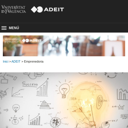
MENÚ
Inici
>
ADEIT
> Emprenedoria