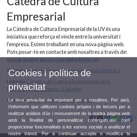
Càtedra de Cultura
Empresarial
La Càtedra de Cultura Empresarial de la UV és una
iniciativa que reforça el vincle entre la universitat i
l'empresa. Estem treballant en una nova pàgina web.
Pots posar-te en contacte amb nosaltres a través de:
catedraculturaempresarial@adeituv.es
.
Instagram
https://www.instagram.com/catedrace
Cookies i política de
Linkedin
Càtedra de Cultura Empresarial de la
privacitat
Universitat de València | LinkedIn
Youtube
Càtedra Cultura Empresarial
La teva privacitat és important per a nosaltres. Per això,
t'informem que utilitzem cookies pròpies i de tercers per a
realitzar anàlisis d'ús i mesurament de la nostra pàgina web
amb la finalitat de personalitzar continguts,així com
proporcionar funcionalitats a les xarxes socials o analitzar el
nostre trànsit. Per a continuar accepta o modifica la