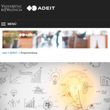
MENÚ
Inici
>
ADEIT
> Emprenedoria