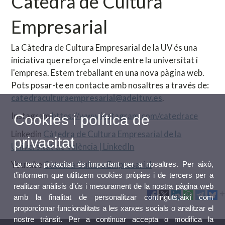
Càtedra de Cultura
Empresarial
La Càtedra de Cultura Empresarial de la UV és una
iniciativa que reforça el vincle entre la universitat i
l'empresa. Estem treballant en una nova pàgina web.
Pots posar-te en contacte amb nosaltres a través de:
catedraculturaempresarial@adeituv.es
.
Instagram
https://www.instagram.com/catedrace
Cookies i política de
Linkedin
Càtedra de Cultura Empresarial de la
privacitat
Universitat de València | LinkedIn
Youtube
Càtedra Cultura Empresarial
La teva privacitat és important per a nosaltres. Per això,
t'informem que utilitzem cookies pròpies i de tercers per a
realitzar anàlisis d'ús i mesurament de la nostra pàgina web
amb la finalitat de personalitzar continguts,així com
proporcionar funcionalitats a les xarxes socials o analitzar el
nostre trànsit. Per a continuar accepta o modifica la