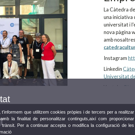
La Càtedra de
una iniciativa 
universitat i 
nova pàgina w
amb nosaltres
catedracultu
Instagram
ht
Linkedin
Càted
Universitat de
Youtube
Càte
tat
, t'informem que utilitzem cookies pròpies i de tercers per a realitzar
mb la finalitat de personalitzar continguts,així com proporcionar
e trànsit. Per a continuar accepta o modifica la configuració de les
rmació