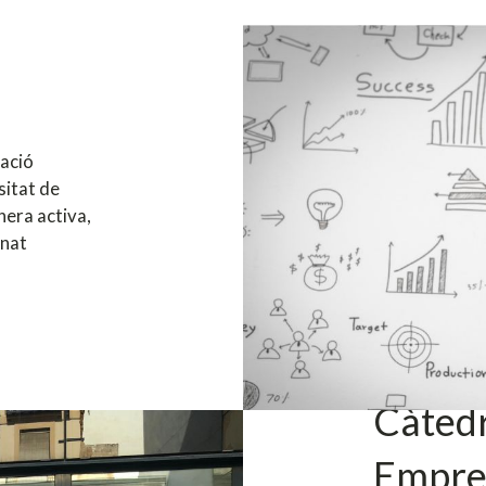
ació
sitat de
nera activa,
mnat
Càtedr
Empre