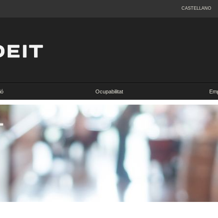
CASTELLANO
ió
Ocupabilitat
Emp