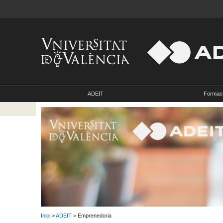
ADEIT
Formac
Inici
>
ADEIT
> Emprenedoria