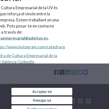
 Cultura Empresarial de la UV és
que reforça el vincle entre la
l'empresa. Estem treballant en una
eb. Pots posar-te en contacte
 a través de:
raempresarial@adeituv.es
.
tps://www.instagram.com/catedrace
ra de Cultura Empresarial de la
 València | LinkedIn
dra Cultura Empresarial
Acceptar tot
Rebutjar tot