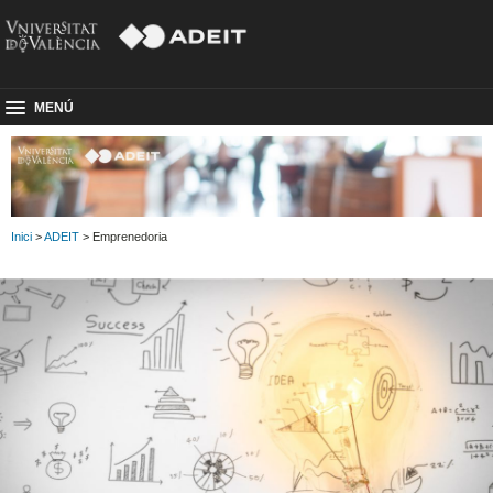
MENÚ
Inici
>
ADEIT
> Emprenedoria