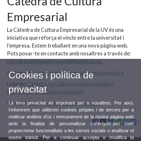
Càtedra de Cultura
Empresarial
La Càtedra de Cultura Empresarial de la UV és una
iniciativa que reforça el vincle entre la universitat i
l'empresa. Estem treballant en una nova pàgina web.
Pots posar-te en contacte amb nosaltres a través de:
catedraculturaempresarial@adeituv.es
.
Instagram
https://www.instagram.com/catedrace
Cookies i política de
Linkedin
Càtedra de Cultura Empresarial de la
privacitat
Universitat de València | LinkedIn
Youtube
Càtedra Cultura Empresarial
La teva privacitat és important per a nosaltres. Per això,
t'informem que utilitzem cookies pròpies i de tercers per a
realitzar anàlisis d'ús i mesurament de la nostra pàgina web
amb la finalitat de personalitzar continguts,així com
proporcionar funcionalitats a les xarxes socials o analitzar el
nostre trànsit. Per a continuar accepta o modifica la