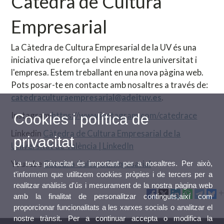
Càtedra de Cultura
Empresarial
La Càtedra de Cultura Empresarial de la UV és una
iniciativa que reforça el vincle entre la universitat i
l'empresa. Estem treballant en una nova pàgina web.
Pots posar-te en contacte amb nosaltres a través de:
catedraculturaempresarial@adeituv.es
.
Instagram
https://www.instagram.com/catedrace
Cookies i política de
Linkedin
Càtedra de Cultura Empresarial de la
privacitat
Universitat de València | LinkedIn
Youtube
Càtedra Cultura Empresarial
La teva privacitat és important per a nosaltres. Per això,
t'informem que utilitzem cookies pròpies i de tercers per a
realitzar anàlisis d'ús i mesurament de la nostra pàgina web
amb la finalitat de personalitzar continguts,així com
proporcionar funcionalitats a les xarxes socials o analitzar el
nostre trànsit. Per a continuar accepta o modifica la