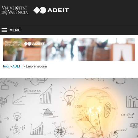
MENÚ
Inici
>
ADEIT
> Emprenedoria