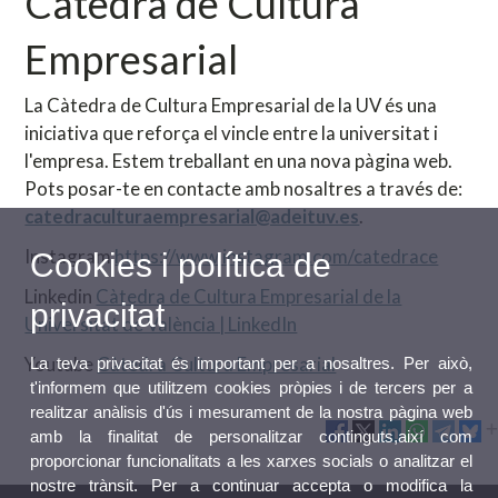
Càtedra de Cultura
Empresarial
La Càtedra de Cultura Empresarial de la UV és una
iniciativa que reforça el vincle entre la universitat i
l'empresa. Estem treballant en una nova pàgina web.
Pots posar-te en contacte amb nosaltres a través de:
catedraculturaempresarial@adeituv.es
.
Instagram
https://www.instagram.com/catedrace
Cookies i política de
Linkedin
Càtedra de Cultura Empresarial de la
privacitat
Universitat de València | LinkedIn
Youtube
Càtedra Cultura Empresarial
La teva privacitat és important per a nosaltres. Per això,
t'informem que utilitzem cookies pròpies i de tercers per a
realitzar anàlisis d'ús i mesurament de la nostra pàgina web
amb la finalitat de personalitzar continguts,així com
proporcionar funcionalitats a les xarxes socials o analitzar el
nostre trànsit. Per a continuar accepta o modifica la