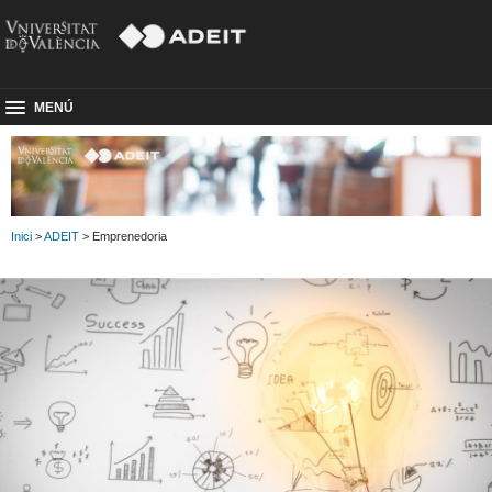
MENÚ
Inici
>
ADEIT
> Emprenedoria