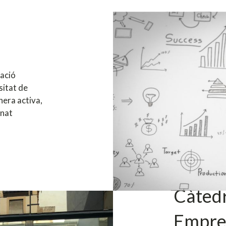
ació
sitat de
nera activa,
mnat
Càtedr
Empre