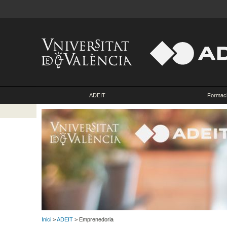
ADEIT
Formac
Inici
>
ADEIT
> Emprenedoria