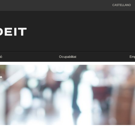
CASTELLANO
ió
Ocupabilitat
Emp