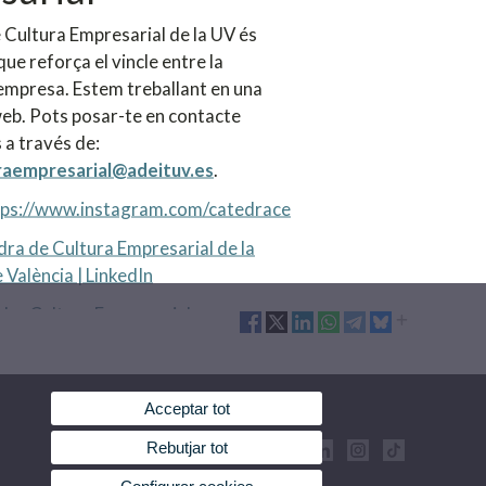
 Cultura Empresarial de la UV és
que reforça el vincle entre la
l'empresa. Estem treballant en una
eb. Pots posar-te en contacte
 a través de:
raempresarial@adeituv.es
.
tps://www.instagram.com/catedrace
ra de Cultura Empresarial de la
 València | LinkedIn
dra Cultura Empresarial
Acceptar tot
Rebutjar tot