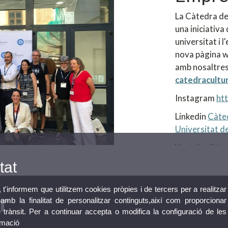
La Càtedra de
una iniciativa 
universitat i 
nova pàgina w
amb nosaltres
catedracultu
Instagram
ht
Linkedin
Càted
Universitat de
Youtube
Càte
tat
, t'informem que utilitzem cookies pròpies i de tercers per a realitzar
mb la finalitat de personalitzar continguts,així com proporcionar
e trànsit. Per a continuar accepta o modifica la configuració de les
rmació