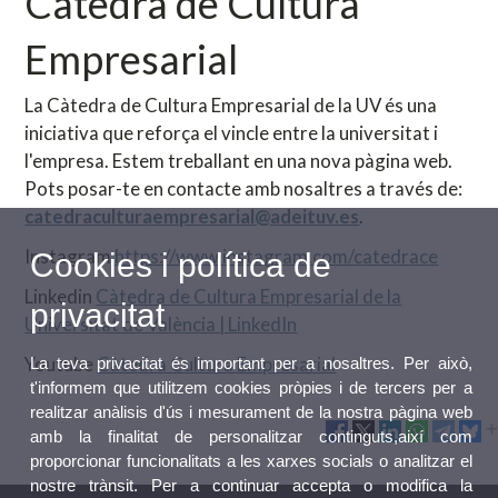
Càtedra de Cultura
Empresarial
La Càtedra de Cultura Empresarial de la UV és una
iniciativa que reforça el vincle entre la universitat i
l'empresa. Estem treballant en una nova pàgina web.
Pots posar-te en contacte amb nosaltres a través de:
catedraculturaempresarial@adeituv.es
.
Instagram
https://www.instagram.com/catedrace
Cookies i política de
Linkedin
Càtedra de Cultura Empresarial de la
privacitat
Universitat de València | LinkedIn
Youtube
Càtedra Cultura Empresarial
La teva privacitat és important per a nosaltres. Per això,
t'informem que utilitzem cookies pròpies i de tercers per a
realitzar anàlisis d'ús i mesurament de la nostra pàgina web
amb la finalitat de personalitzar continguts,així com
proporcionar funcionalitats a les xarxes socials o analitzar el
nostre trànsit. Per a continuar accepta o modifica la