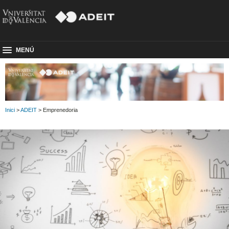
MENÚ
Inici
>
ADEIT
> Emprenedoria