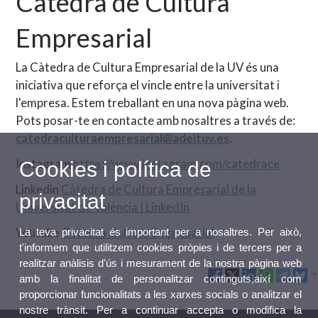
Càtedra de Cultura
Empresarial
La Càtedra de Cultura Empresarial de la UV és una
iniciativa que reforça el vincle entre la universitat i
l'empresa. Estem treballant en una nova pàgina web.
Pots posar-te en contacte amb nosaltres a través de:
catedraculturaempresarial@adeituv.es
.
Instagram
https://www.instagram.com/catedrace
Cookies i política de
Linkedin
Càtedra de Cultura Empresarial de la
privacitat
Universitat de València | LinkedIn
Youtube
Càtedra Cultura Empresarial
La teva privacitat és important per a nosaltres. Per això,
t'informem que utilitzem cookies pròpies i de tercers per a
realitzar anàlisis d'ús i mesurament de la nostra pàgina web
amb la finalitat de personalitzar continguts,així com
proporcionar funcionalitats a les xarxes socials o analitzar el
nostre trànsit. Per a continuar accepta o modifica la