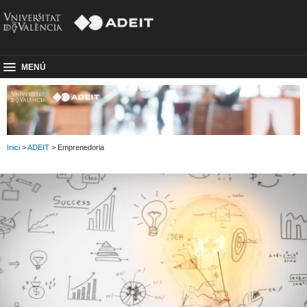
MENÚ
Inici
>
ADEIT
> Emprenedoria