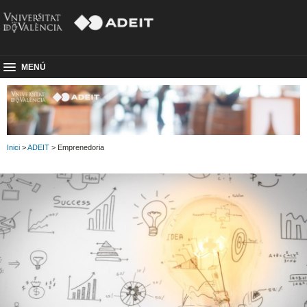
MENÚ
Inici
>
ADEIT
> Emprenedoria