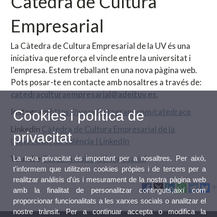
Càtedra de Cultura
Empresarial
La Càtedra de Cultura Empresarial de la UV és una
iniciativa que reforça el vincle entre la universitat i
l'empresa. Estem treballant en una nova pàgina web.
Pots posar-te en contacte amb nosaltres a través de:
catedraculturaempresarial@adeituv.es
.
Instagram
https://www.instagram.com/catedrace
Cookies i política de
Linkedin
Càtedra de Cultura Empresarial de la
privacitat
Universitat de València | LinkedIn
Youtube
Càtedra Cultura Empresarial
La teva privacitat és important per a nosaltres. Per això,
t'informem que utilitzem cookies pròpies i de tercers per a
realitzar anàlisis d'ús i mesurament de la nostra pàgina web
amb la finalitat de personalitzar continguts,així com
proporcionar funcionalitats a les xarxes socials o analitzar el
nostre trànsit. Per a continuar accepta o modifica la