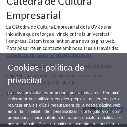
Càtedra de Cultura
Empresarial
La Càtedra de Cultura Empresarial de la UV és una
iniciativa que reforça el vincle entre la universitat i
l'empresa. Estem treballant en una nova pàgina web.
Pots posar-te en contacte amb nosaltres a través de:
catedraculturaempresarial@adeituv.es
.
Instagram
https://www.instagram.com/catedrace
Cookies i política de
Linkedin
Càtedra de Cultura Empresarial de la
privacitat
Universitat de València | LinkedIn
Youtube
Càtedra Cultura Empresarial
La teva privacitat és important per a nosaltres. Per això,
t'informem que utilitzem cookies pròpies i de tercers per a
realitzar anàlisis d'ús i mesurament de la nostra pàgina web
amb la finalitat de personalitzar continguts,així com
proporcionar funcionalitats a les xarxes socials o analitzar el
nostre trànsit. Per a continuar accepta o modifica la