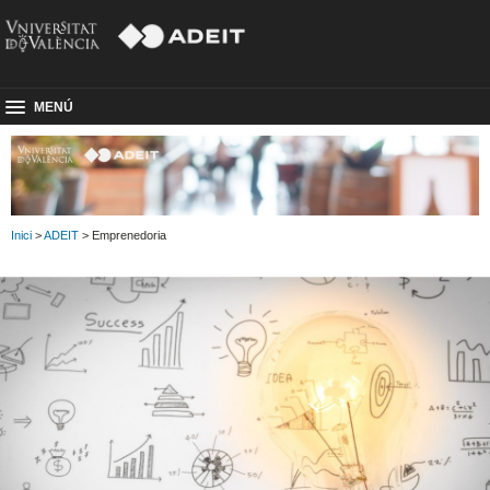
MENÚ
Inici
>
ADEIT
> Emprenedoria