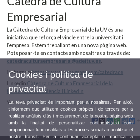
Càtedra de Cultura
Empresarial
La Càtedra de Cultura Empresarial de la UV és una
iniciativa que reforça el vincle entre la universitat i
l'empresa. Estem treballant en una nova pàgina web.
Pots posar-te en contacte amb nosaltres a través de:
catedraculturaempresarial@adeituv.es
.
Instagram
https://www.instagram.com/catedrace
Cookies i política de
Linkedin
Càtedra de Cultura Empresarial de la
privacitat
Universitat de València | LinkedIn
Youtube
Càtedra Cultura Empresarial
La teva privacitat és important per a nosaltres. Per això,
t'informem que utilitzem cookies pròpies i de tercers per a
realitzar anàlisis d'ús i mesurament de la nostra pàgina web
amb la finalitat de personalitzar continguts,així com
proporcionar funcionalitats a les xarxes socials o analitzar el
nostre trànsit. Per a continuar accepta o modifica la