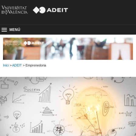
MENÚ
Inici
>
ADEIT
> Emprenedoria